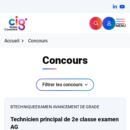
Aller
FERMER
Linkedi
(ouvert
You
(ou
au
contenu
Rechercher
CIG Petite Couronne
MENU
Expertise et proximité pour
les grands défis RH,
CIG Petite Couronne
aujourd'hui et demain.
Accueil
Concours
Concours
Filtrer les concours
Filtrer les concours
Liste des concours
B
TECHNIQUE
EXAMEN AVANCEMENT DE GRADE
Technicien principal de 2e classe examen
AG