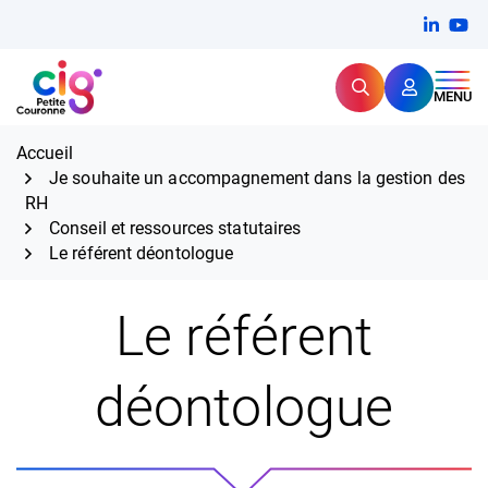
Aller
FERMER
Linkedi
(ouvert
You
(ou
au
contenu
Rechercher
CIG Petite Couronne
MENU
Expertise et proximité pour
les grands défis RH,
CIG Petite Couronne
aujourd'hui et demain.
Accueil
Je souhaite un accompagnement dans la gestion des
RH
Conseil et ressources statutaires
Le référent déontologue
Le référent
déontologue