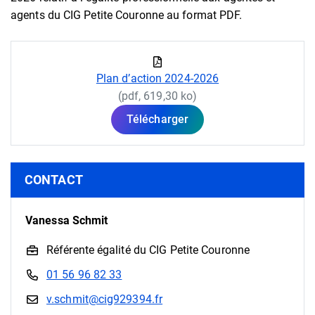
agents du CIG Petite Couronne au format PDF.
Plan d’action 2024-2026
(pdf, 619,30 ko)
Télécharger
Informations complémentaires
CONTACT
Vanessa Schmit
Référente égalité du CIG Petite Couronne
01 56 96 82 33
v.schmit@cig929394.fr