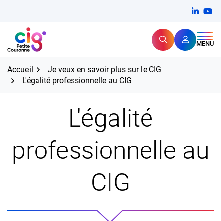
Aller
FERMER
Linkedi
(ouvert
You
(ou
au
contenu
Rechercher
CIG Petite Couronne
MENU
Expertise et proximité pour
les grands défis RH,
CIG Petite Couronne
aujourd'hui et demain.
Accueil
Je veux en savoir plus sur le CIG
L'égalité professionnelle au CIG
L'égalité
professionnelle au
CIG