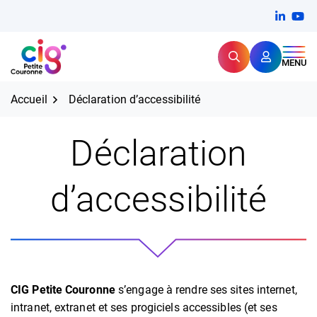
Aller
FERMER
Linkedi
(ouvert
You
(ou
au
contenu
Rechercher
CIG Petite Couronne
MENU
Expertise et proximité pour
les grands défis RH,
CIG Petite Couronne
aujourd'hui et demain.
Accueil
Déclaration d’accessibilité
Déclaration
d’accessibilité
CIG Petite Couronne
s’engage à rendre ses sites internet,
intranet, extranet et ses progiciels accessibles (et ses