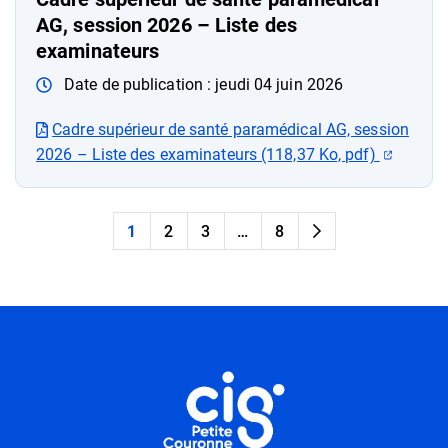
AG, session 2026 – Liste des
examinateurs
Date de publication :
jeudi 04 juin 2026
Cadre supérieur de santé paramédical AG, session
(ouvert
2026 – Liste des examinateurs (118,37 Ko, pdf)
1
2
3
…
8
Page suivante
Informations utiles