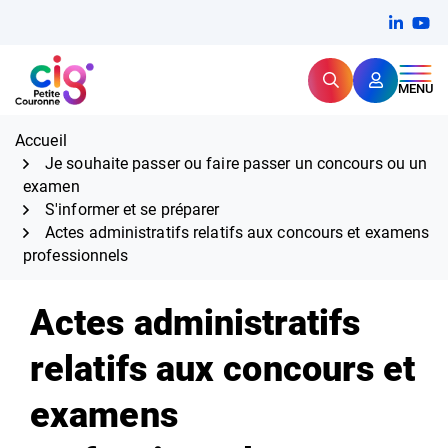
Aller
FERMER
Linkedi
(ouvert
You
(ou
au
contenu
Rechercher
CIG Petite Couronne
MENU
Expertise et proximité pour
les grands défis RH,
CIG Petite Couronne
aujourd'hui et demain.
Accueil
Je souhaite passer ou faire passer un concours ou un
examen
S'informer et se préparer
Actes administratifs relatifs aux concours et examens
professionnels
Actes administratifs
relatifs aux concours et
examens