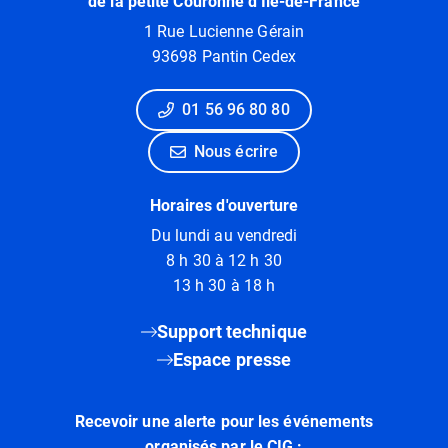
de la petite Couronne d'Ile-de-France
1 Rue Lucienne Gérain
93698 Pantin Cedex
01 56 96 80 80
Nous écrire
Horaires d'ouverture
Du lundi au vendredi
8 h 30 à 12 h 30
13 h 30 à 18 h
Support technique
Espace presse
Recevoir une alerte pour les événements
organisés par le CIG :