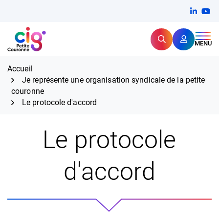
Aller
FERMER
Linkedi
(ouvert
You
(ou
au
contenu
Rechercher
CIG Petite Couronne
MENU
Expertise et proximité pour
les grands défis RH,
CIG Petite Couronne
aujourd'hui et demain.
Accueil
Je représente une organisation syndicale de la petite
couronne
Le protocole d'accord
Le protocole
d'accord