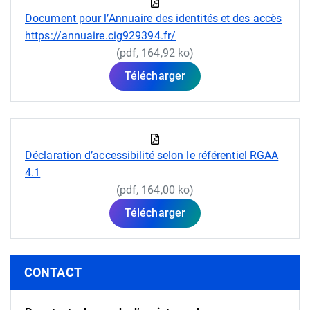
Document pour l’Annuaire des identités et des accès
https://annuaire.cig929394.fr/
(pdf, 164,92 ko)
Télécharger
Déclaration d’accessibilité selon le référentiel RGAA
4.1
(pdf, 164,00 ko)
Télécharger
Informations complémentaires
CONTACT