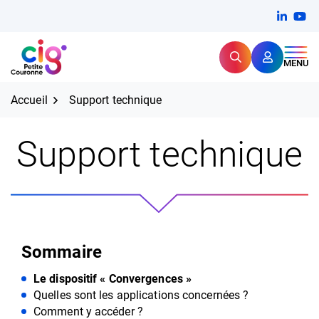
Aller
FERMER
Linkedi
(ouvert
You
(ou
au
contenu
Rechercher
CIG Petite Couronne
MENU
Expertise et proximité pour
les grands défis RH,
CIG Petite Couronne
aujourd'hui et demain.
Accueil
Support technique
Support technique
Sommaire
Le dispositif « Convergences »
Quelles sont les applications concernées ?
Comment y accéder ?