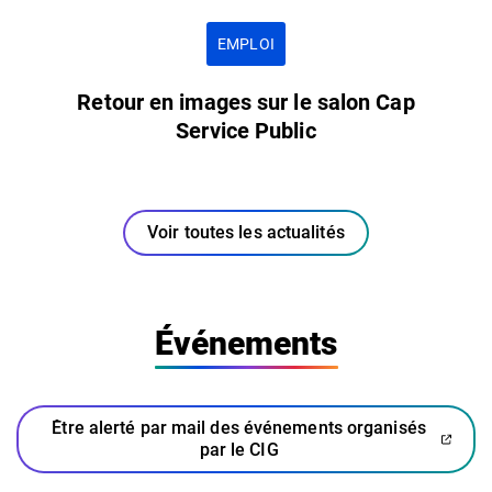
EMPLOI
Retour en images sur le salon Cap
Service Public
Voir toutes les actualités
Événements
Être alerté par mail des événements organisés
(ouverture dans un nouvel ongl
(ouverture dans un nouvel ongl
par le CIG