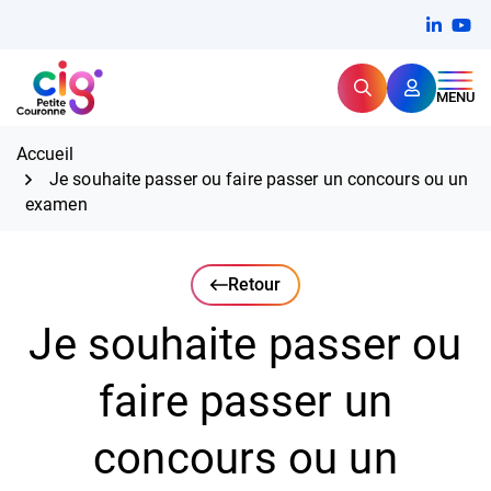
Aller
FERMER
Linkedi
(ouvert
You
(ou
au
contenu
Rechercher
CIG Petite Couronne
MENU
Expertise et proximité pour
les grands défis RH,
CIG Petite Couronne
aujourd'hui et demain.
Accueil
Je souhaite passer ou faire passer un concours ou un
examen
Retour
Je souhaite passer ou
faire passer un
concours ou un