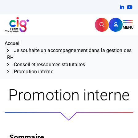
Aller
FERMER
Linkedi
(ouvert
You
(ou
au
contenu
Rechercher
CIG Petite Couronne
MENU
Expertise et proximité pour
les grands défis RH,
CIG Petite Couronne
aujourd'hui et demain.
Accueil
Je souhaite un accompagnement dans la gestion des
RH
Conseil et ressources statutaires
Promotion interne
Promotion interne
Sommaire