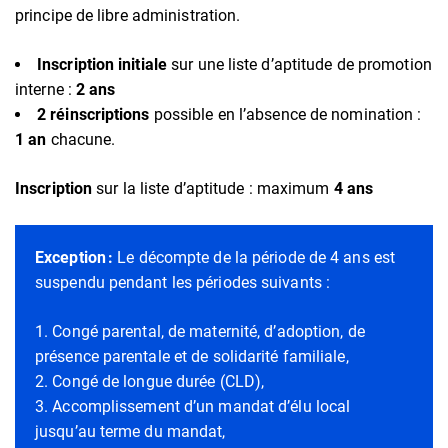
principe de libre administration.
Inscription initiale
sur une liste d’aptitude de promotion
interne :
2 ans
2 réinscriptions
possible en l’absence de nomination :
1 an
chacune.
Inscription
sur la liste d’aptitude : maximum
4 ans
Exception :
Le décompte de la période de 4 ans est
suspendu pendant les périodes suivants :
Congé parental, de maternité, d’adoption, de
présence parentale et de solidarité familiale,
Congé de longue durée (CLD),
Accomplissement d’un mandat d’élu local
jusqu’au terme du mandat,