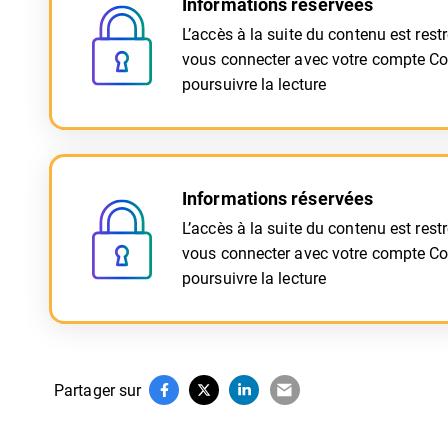
Informations réservées
L’accès à la suite du contenu est rest
vous connecter avec votre compte C
poursuivre la lecture
Informations réservées
L’accès à la suite du contenu est rest
vous connecter avec votre compte C
poursuivre la lecture
Partager sur
Partager sur Facebook
(ouverture dans un nouvel onglet)
Partager sur X (Twitter)
(ouverture dans un nouvel onglet)
Partager sur LinkedIn
(ouverture dans un nouvel ongl
Partager par e-mail
(ouverture dans un nouve