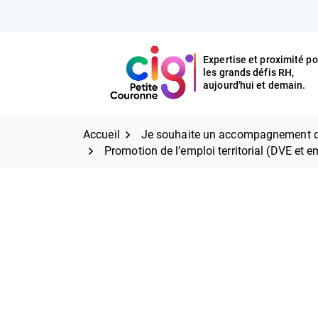
Aller
FERMER
au
contenu
Expertise et proximité po
les grands défis RH,
Expertise et proximité pour
CIG Petite Couronne
aujourd'hui et demain.
les grands défis RH,
CIG Petite Couronne
aujourd'hui et demain.
Accueil
Je souhaite un accompagnement d
Promotion de l’emploi territorial (DVE et em