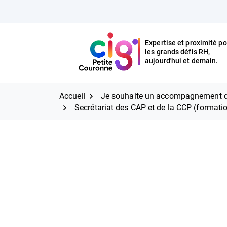
Aller
FERMER
au
contenu
Expertise et proximité po
les grands défis RH,
Expertise et proximité pour
CIG Petite Couronne
aujourd'hui et demain.
les grands défis RH,
CIG Petite Couronne
aujourd'hui et demain.
Accueil
Je souhaite un accompagnement d
Secrétariat des CAP et de la CCP (formation