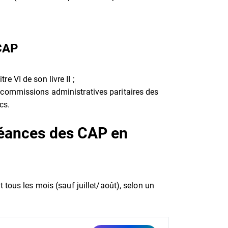
 CAP
e VI de son livre II ;
x commissions administratives paritaires des
cs.
séances des CAP en
 tous les mois (sauf juillet/août), selon un