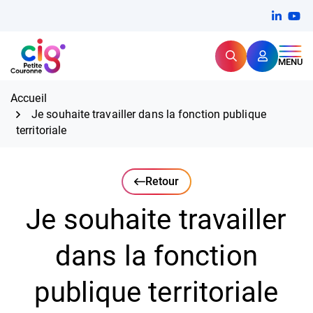
Aller
FERMER
Linkedi
(ouvert
You
(ou
au
contenu
Rechercher
CIG Petite Couronne
MENU
Expertise et proximité pour
les grands défis RH,
CIG Petite Couronne
aujourd'hui et demain.
Accueil
Je souhaite travailler dans la fonction publique
territoriale
Retour
Je souhaite travailler
dans la fonction
publique territoriale