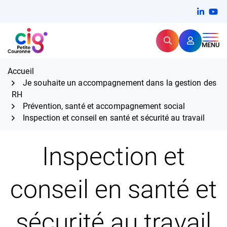
Aller
FERMER
Linkedi
(ouvert
You
(ou
au
contenu
Rechercher
CIG Petite Couronne
MENU
Expertise et proximité pour
les grands défis RH,
CIG Petite Couronne
aujourd'hui et demain.
Accueil
Je souhaite un accompagnement dans la gestion des
RH
Prévention, santé et accompagnement social
Inspection et conseil en santé et sécurité au travail
Inspection et
conseil en santé et
sécurité au travail