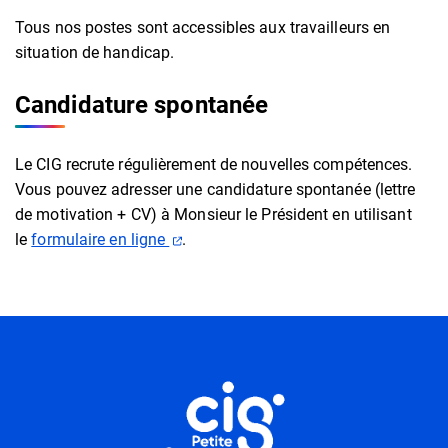
Tous nos postes sont accessibles aux travailleurs en
situation de handicap.
Candidature spontanée
Le CIG recrute régulièrement de nouvelles compétences.
Vous pouvez adresser une candidature spontanée (lettre
de motivation + CV) à Monsieur le Président en utilisant
(ouverture dans un nouvel onglet)
le
formulaire en ligne
.
Informations utiles