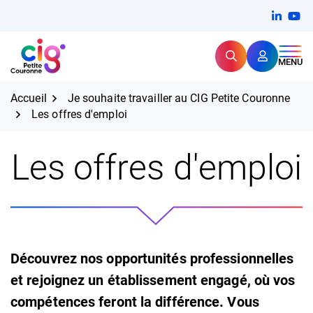
Aller
FERMER
Linkedi
(ouvert
You
(ou
au
contenu
Rechercher
CIG Petite Couronne
MENU
Expertise et proximité pour
les grands défis RH,
CIG Petite Couronne
aujourd'hui et demain.
Accueil
Je souhaite travailler au CIG Petite Couronne
Les offres d'emploi
Les offres d'emploi
Découvrez nos opportunités professionnelles
et rejoignez un établissement engagé, où vos
compétences feront la différence. Vous