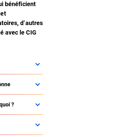
ui bénéficient
 et
toires, d’autres
né avec le CIG
ronne
quoi ?