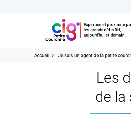
Aller
FERMER
au
contenu
Expertise et proximité po
les grands défis RH,
Expertise et proximité pour
CIG Petite Couronne
aujourd'hui et demain.
les grands défis RH,
CIG Petite Couronne
aujourd'hui et demain.
Accueil
Je suis un agent de la petite cour
Les d
de la 