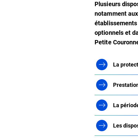
Plusieurs dispos
notamment aux a
établissements 
optionnels et d
Petite Couronne
La protec
Prestation
La période
Les dispo