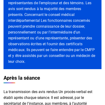
représentantes de l’employeur et des témoins. Les
avis sont rendus à la majorité des membres
présents. Concernant le conseil médical
interdépartemental Les fonctionnaires concernés
peuvent prendre connaissance de leur dossier,
personnellement ou par l’intermédiaire d’un
représentant ou d’une représentante, présenter des
observations écrites et fournir des certificats
médicaux. Ils peuvent se faire entendre par le CMFP
et y être assistés par un conseiller ou un médecin de
leur choix.
Après la séance
La transmission des avis rendus Un procès-verbal est
établi après chaque séance. Il est adressé, par le
secrétariat de l’instance, aux membres, à l’autorité