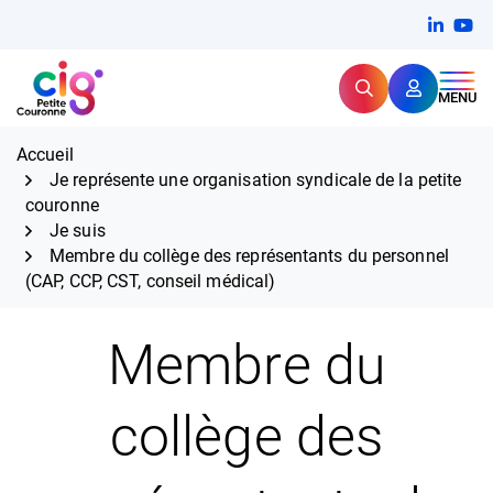
Aller
FERMER
Linkedi
(ouvert
You
(ou
au
contenu
Rechercher
CIG Petite Couronne
MENU
Expertise et proximité pour
les grands défis RH,
CIG Petite Couronne
aujourd'hui et demain.
Accueil
Je représente une organisation syndicale de la petite
couronne
Je suis
Membre du collège des représentants du personnel
(CAP, CCP, CST, conseil médical)
Membre du
collège des