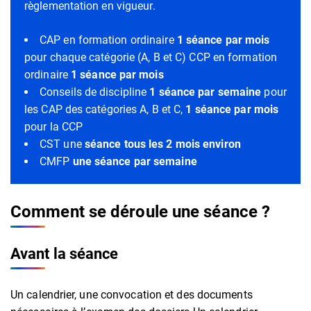
règlementation en vigueur.
CAP en formation ordinaire
1 séance par mois
pour chaque catégorie (A, B et C) CCP en formation
ordinaire
1 séance par mois
Conseils de discipline
1 séance par semaine
pour
les CAP des catégories A, B et C,
1 séance par mois
pour la CCP
CST une
séance tous les 2 mois environ
CMFP
une séance par semaine
Comment se déroule une séance ?
Avant la séance
Un calendrier, une convocation et des documents