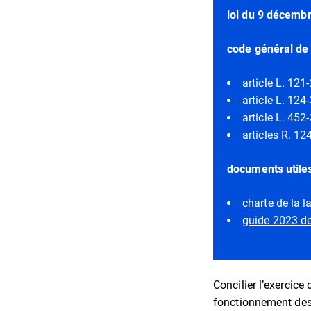
loi du 9 décembr
code général de 
article L. 121
article L. 124-
article L. 45
articles R. 12
documents utiles
charte de la l
guide 2023 de
Concilier l’exercice
fonctionnement des s