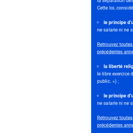
la séparation des 
Cette loi, consid
le principe d’
ne salarie ni ne 
Retrouvez toutes
précédentes ann
la liberté rel
le libre exercice 
public. ») ;
le principe d’
ne salarie ni ne 
Retrouvez toutes
précédentes ann