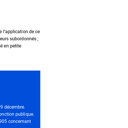
e l’application de ce
 leurs subordonnés ;
é en petite
e 9 décembre.
fonction publique.
 1905 concernant