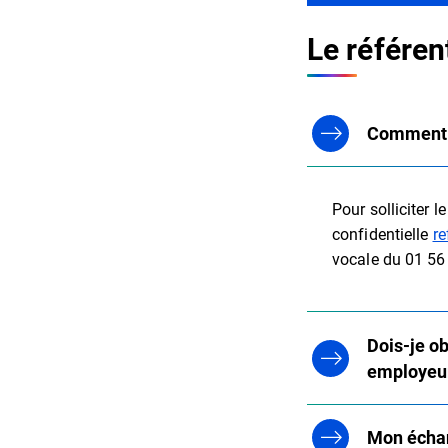
Le référent
Comment p
Pour solliciter l
confidentielle
re
vocale du 01 56
Dois-je o
employeur 
Mon échang