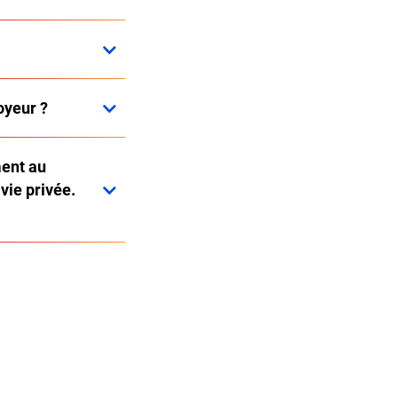
loyeur ?
ment au
 vie privée.