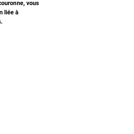
e couronne, vous
n liée à
s.