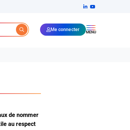
Linkedin
(ouverture dans un no
YouTube
(ouverture dans u
Me connecter
Rechercher
MENU
riaux de nommer
tile au respect