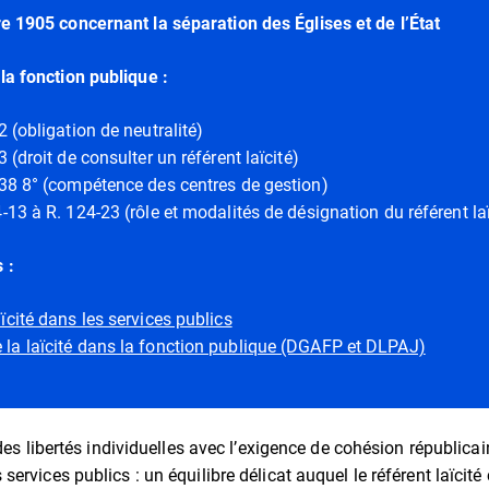
e 1905 concernant la séparation des Églises et de l’État
la fonction publique :
-2 (obligation de neutralité)
3 (droit de consulter un référent laïcité)
2-38 8° (compétence des centres de gestion)
4-13 à R. 124-23 (rôle et modalités de désignation du référent laï
 :
aïcité dans les services publics
 la laïcité dans la fonction publique (DGAFP et DLPAJ)
 des libertés individuelles avec l’exigence de cohésion républica
ervices publics : un équilibre délicat auquel le référent laïcité