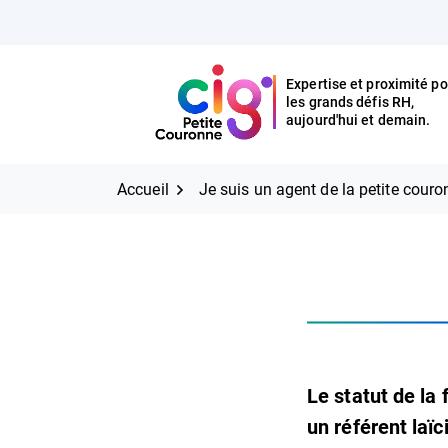
Aller
FERMER
au
contenu
Expertise et proximité po
les grands défis RH,
Expertise et proximité pour
CIG Petite Couronne
aujourd'hui et demain.
les grands défis RH,
CIG Petite Couronne
aujourd'hui et demain.
Accueil
Je suis un agent de la petite cour
Le statut de la
un référent laïc