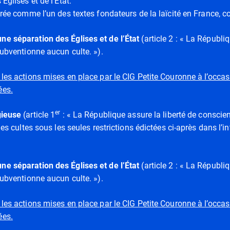
Églises et de l’État.
érée comme l’un des textes fondateurs de la laïcité en France, c
une séparation des Églises et de l’État
(article 2 : « La Républi
subventionne aucun culte. »).
 les actions mises en place par le CIG Petite Couronne à l’occa
ées.
er
igieuse
(article 1
: « La République assure la liberté de conscien
des cultes sous les seules restrictions édictées ci-après dans l’int
une séparation des Églises et de l’État
(article 2 : « La Républi
subventionne aucun culte. »).
 les actions mises en place par le CIG Petite Couronne à l’occa
ées.