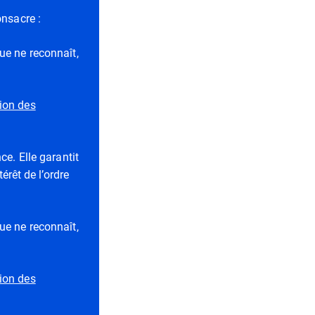
onsacre :
que ne reconnaît,
sion des
ce. Elle garantit
érêt de l’ordre
que ne reconnaît,
sion des