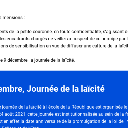
 dimensions :
ents de la petite couronne, en toute confidentialité, s’agissant d
les encadrants chargés de veiller au respect de ce principe par
ns de sensibilisation en vue de diffuser une culture de la laïcit
 9 décembre, la journée de la laïcité.
embre, Journée de la laïcité
 journée de la laïcité à l’école de la République est organisée l
24 août 2021, cette journée est institutionnalisée au sein de la 
t en effet la date anniversaire de la promulgation de la loi de