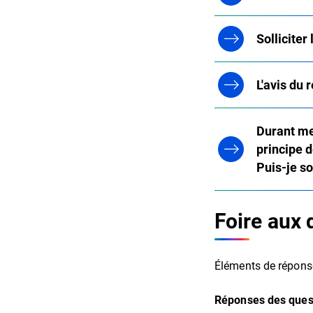
Solliciter 
L'avis du 
Durant me
principe d
Puis-je so
Foire aux 
Éléments de réponse
Réponses des quest