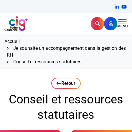
Aller
FERMER
Linkedi
(ouvert
You
(ou
au
contenu
Rechercher
CIG Petite Couronne
MENU
Expertise et proximité pour
les grands défis RH,
CIG Petite Couronne
aujourd'hui et demain.
Accueil
Je souhaite un accompagnement dans la gestion des
RH
Conseil et ressources statutaires
Retour
Conseil et ressources
statutaires