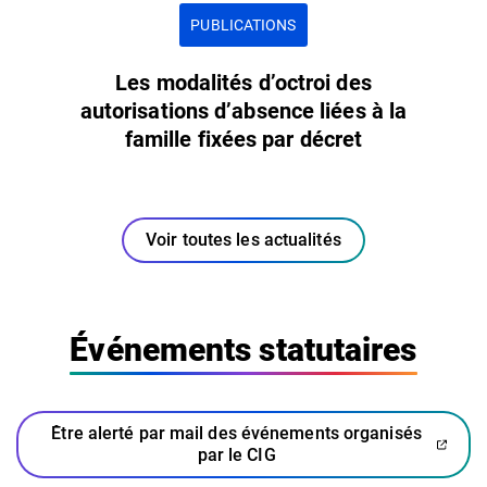
PUBLICATIONS
Les modalités d’octroi des
autorisations d’absence liées à la
famille fixées par décret
Voir toutes les actualités
Événements statutaires
Être alerté par mail des événements organisés
(ouverture dans un nouvel ongl
(ouverture dans un nouvel ongl
par le CIG