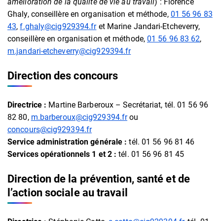
amélioration de la qualité de vie au travail
) : Florence
Ghaly, conseillère en organisation et méthode,
01 56 96 83
43
,
f.ghaly@cig929394.fr
et Marine Jandari-Etcheverry,
conseillère en organisation et méthode,
01 56 96 83 62
,
m.jandari-etcheverry@cig929394.fr
Direction des concours
Directrice :
Martine Barberoux – Secrétariat, tél. 01 56 96
82 80,
m.barberoux@cig929394.fr
ou
concours@cig929394.fr
Service administration générale :
tél. 01 56 96 81 46
Services opérationnels 1 et 2 :
tél. 01 56 96 81 45
Direction de la prévention, santé et de
l’action sociale au travail