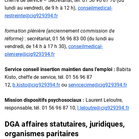
cheffe de service – Secrétariat, tél. 01 56 96 87 70 (du
lundi au vendredi, de 9 h à 12 h),
conseilmedical-
restreinte@cig929394.fr
formation plénière (anciennement commission de
réforme)
: secrétariat, 01 56 96 83 00 (du lundi au
vendredi, de 14 h à 17 h 30),
conseilmedical-
pleniere@cig929394.fr
Service conseil insertion maintien dans l’emploi :
Babita
Kisto, cheffe de service, tél. 01 56 96 87
12,
b.kisto@cig929394.fr
ou
servicecime@cig929394.fr
Mission dispositifs psychosociaux :
Laurent Leloutre,
responsable, tél. 01 56 96 87 10,
l.leloutre@cig929394.fr
DGA affaires statutaires, juridiques,
organismes paritaires