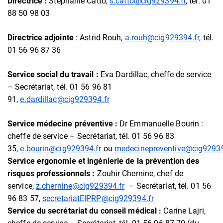
Directrice :
Stéphanie Catto,
s.catto@cig929394.fr
, tél. 01
88 50 98 03
Directrice adjointe
: Astrid Rouh,
a.rouh@cig929394.fr
, tél.
01 56 96 87 36
Service social du travail :
Eva Dardillac, cheffe de service
– Secrétariat, tél. 01 56 96 81
91,
e.dardillac@cig929394.fr
Service médecine préventive :
Dr Emmanuelle Bourin :
cheffe de service – Secrétariat, tél. 01 56 96 83
35,
e.bourin@cig929394.fr
ou
medecinepreventive@cig92939
Service ergonomie et ingénierie de la prévention des
risques professionnels :
Zouhir Chernine, chef de
service,
z.chernine@cig929394.fr
– Secrétariat, tél. 01 56
96 83 57,
secretariatEIPRP@cig929394.fr
Service du secrétariat du conseil médical :
Carine Lajri,