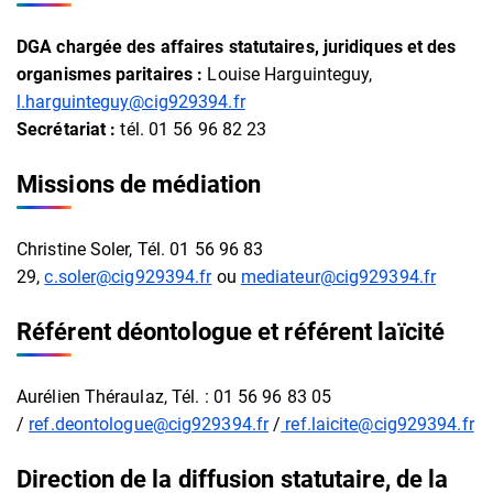
DGA chargée des affaires statutaires, juridiques et des
organismes paritaires :
Louise Harguinteguy,
l.harguinteguy@cig929394.fr
Secrétariat :
tél. 01 56 96 82 23
Missions de médiation
Christine Soler, Tél. 01 56 96 83
29,
c.soler@cig929394.fr
ou
mediateur@cig929394.fr
Référent déontologue et référent laïcité
Aurélien Théraulaz, Tél. : 01 56 96 83 05
/
ref.deontologue@cig929394.fr
/
ref.laicite
@cig929394.fr
Direction de la diffusion statutaire, de la