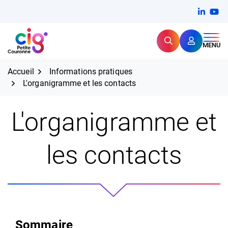
Aller
FERMER
Linkedi
(ouvert
You
(ou
au
contenu
Rechercher
CIG Petite Couronne
MENU
Expertise et proximité pour
les grands défis RH,
CIG Petite Couronne
aujourd'hui et demain.
Accueil
Informations pratiques
L'organigramme et les contacts
L'organigramme et
les contacts
Sommaire