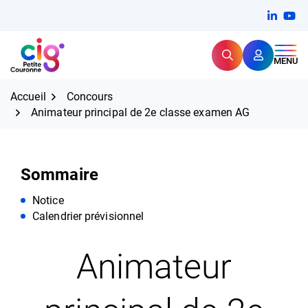
Aller
FERMER
Linkedi
(ouvert
You
(ou
au
contenu
Rechercher
CIG Petite Couronne
MENU
Expertise et proximité pour
les grands défis RH,
CIG Petite Couronne
aujourd'hui et demain.
Accueil
Concours
Animateur principal de 2e classe examen AG
Sommaire
Notice
Calendrier prévisionnel
Animateur