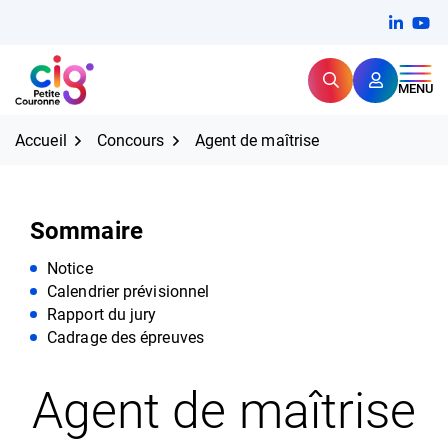
Aller
FERMER
Linkedi
(ouvert
You
(ou
au
contenu
Rechercher
CIG Petite Couronne
MENU
Expertise et proximité pour
les grands défis RH,
CIG Petite Couronne
aujourd'hui et demain.
Accueil
Concours
Agent de maîtrise
Sommaire
Notice
Calendrier prévisionnel
Rapport du jury
Cadrage des épreuves
Agent de maîtrise