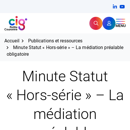
Aller
FERMER
Linkedi
(ouvert
You
(ou
au
contenu
Rechercher
CIG Petite Couronne
MENU
Expertise et proximité pour
les grands défis RH,
CIG Petite Couronne
aujourd'hui et demain.
Accueil
Publications et ressources
Minute Statut « Hors-série » – La médiation préalable
obligatoire
Minute Statut
« Hors-série » – La
médiation