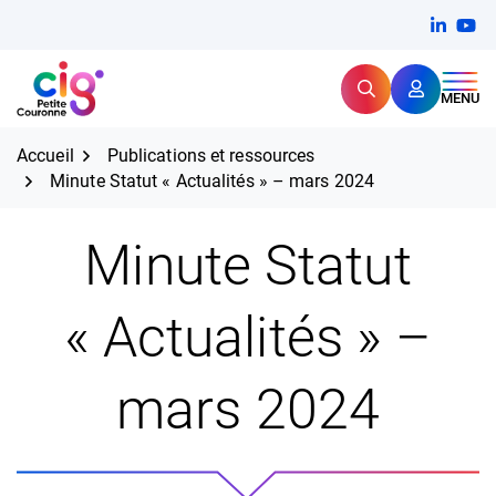
Aller
FERMER
Linkedi
(ouvert
You
(ou
au
contenu
Rechercher
CIG Petite Couronne
MENU
Expertise et proximité pour
les grands défis RH,
CIG Petite Couronne
aujourd'hui et demain.
Accueil
Publications et ressources
Minute Statut « Actualités » – mars 2024
Minute Statut
« Actualités » –
mars 2024