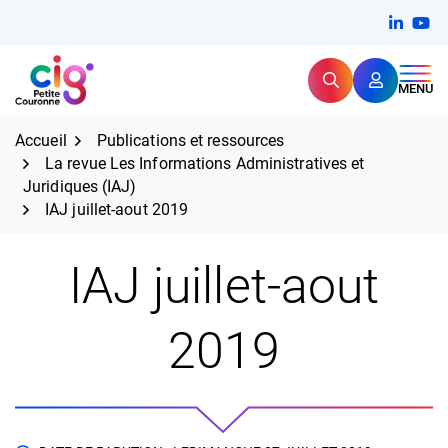
Aller
FERMER
Linkedi
(ouvert
You
(ou
au
contenu
Rechercher
CIG Petite Couronne
MENU
Expertise et proximité pour
les grands défis RH,
CIG Petite Couronne
aujourd'hui et demain.
Accueil
Publications et ressources
La revue Les Informations Administratives et
Juridiques (IAJ)
IAJ juillet-aout 2019
IAJ juillet-aout
2019