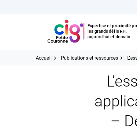
Aller
FERMER
au
contenu
Expertise et proximité po
les grands défis RH,
Expertise et proximité pour
CIG Petite Couronne
aujourd'hui et demain.
les grands défis RH,
CIG Petite Couronne
aujourd'hui et demain.
Accueil
Publications et ressources
L’es
L’es
applic
– D