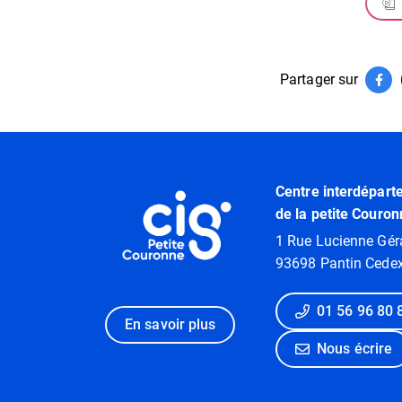
Partager sur
Par
(ouv
Informations utiles
Centre interdépart
de la petite Couron
1 Rue Lucienne Gér
93698 Pantin Cede
01 56 96 80 
En savoir plus
Nous écrire