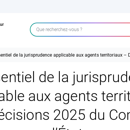
ur
Rechercher
sentiel de la jurisprudence applicable aux agents territoriaux –
sentiel de la jurispru
able aux agents terri
écisions 2025 du Con