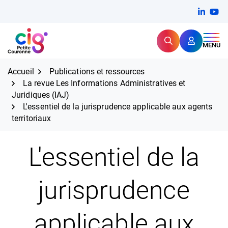
Aller
FERMER
Linkedi
(ouvert
You
(ou
au
contenu
Rechercher
CIG Petite Couronne
MENU
Expertise et proximité pour
les grands défis RH,
CIG Petite Couronne
aujourd'hui et demain.
Accueil
Publications et ressources
La revue Les Informations Administratives et
Juridiques (IAJ)
L'essentiel de la jurisprudence applicable aux agents
territoriaux
L'essentiel de la
jurisprudence
applicable aux