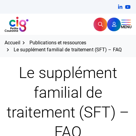
Aller
FERMER
Linkedi
(ouvert
You
(ou
au
contenu
Rechercher
CIG Petite Couronne
MENU
Expertise et proximité pour
les grands défis RH,
CIG Petite Couronne
aujourd'hui et demain.
Accueil
Publications et ressources
Le supplément familial de traitement (SFT) – FAQ
Le supplément
familial de
traitement (SFT) –
FAQ