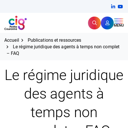
Aller
FERMER
Linkedi
(ouvert
You
(ou
au
contenu
Rechercher
CIG Petite Couronne
MENU
Expertise et proximité pour
les grands défis RH,
CIG Petite Couronne
aujourd'hui et demain.
Accueil
Publications et ressources
Le régime juridique des agents à temps non complet
– FAQ
Le régime juridique
des agents à
temps non