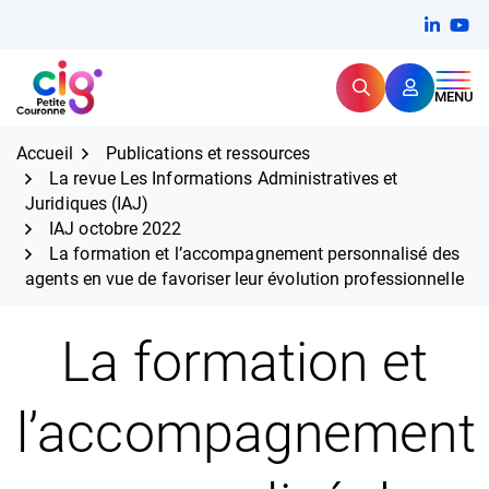
Aller
FERMER
Linkedi
(ouvert
You
(ou
au
contenu
Rechercher
CIG Petite Couronne
MENU
Expertise et proximité pour
les grands défis RH,
CIG Petite Couronne
aujourd'hui et demain.
Accueil
Publications et ressources
La revue Les Informations Administratives et
Juridiques (IAJ)
IAJ octobre 2022
La formation et l’accompagnement personnalisé des
agents en vue de favoriser leur évolution professionnelle
La formation et
l’accompagnement