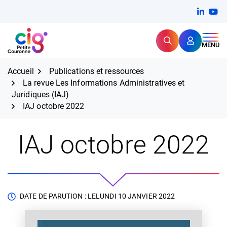
Aller
FERMER
Linkedi
(ouvert
You
(ou
au
contenu
Rechercher
CIG Petite Couronne
MENU
Expertise et proximité pour
les grands défis RH,
CIG Petite Couronne
aujourd'hui et demain.
Accueil
Publications et ressources
La revue Les Informations Administratives et
Juridiques (IAJ)
IAJ octobre 2022
IAJ octobre 2022
DATE DE PARUTION : LE
LUNDI 10 JANVIER 2022