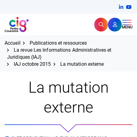
Aller
FERMER
Linkedi
(ouvert
You
(ou
au
contenu
Rechercher
CIG Petite Couronne
MENU
Expertise et proximité pour
les grands défis RH,
CIG Petite Couronne
aujourd'hui et demain.
Accueil
Publications et ressources
La revue Les Informations Administratives et
Juridiques (IAJ)
IAJ octobre 2015
La mutation externe
La mutation
externe