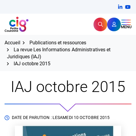
Aller
FERMER
Linkedi
(ouvert
You
(ou
au
contenu
Rechercher
CIG Petite Couronne
MENU
Expertise et proximité pour
les grands défis RH,
CIG Petite Couronne
aujourd'hui et demain.
Accueil
Publications et ressources
La revue Les Informations Administratives et
Juridiques (IAJ)
IAJ octobre 2015
IAJ octobre 2015
DATE DE PARUTION : LE
SAMEDI 10 OCTOBRE 2015