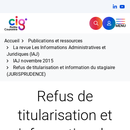
Aller
FERMER
Linkedi
(ouvert
You
(ou
au
contenu
Rechercher
CIG Petite Couronne
MENU
Expertise et proximité pour
les grands défis RH,
CIG Petite Couronne
aujourd'hui et demain.
Accueil
Publications et ressources
La revue Les Informations Administratives et
Juridiques (IAJ)
IAJ novembre 2015
Refus de titularisation et information du stagiaire
(JURISPRUDENCE)
Refus de
titularisation et