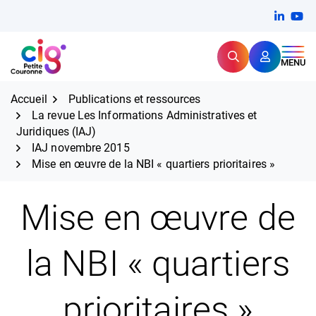
Aller
FERMER
Linkedi
(ouvert
You
(ou
au
contenu
Rechercher
CIG Petite Couronne
MENU
Expertise et proximité pour
les grands défis RH,
CIG Petite Couronne
aujourd'hui et demain.
Accueil
Publications et ressources
La revue Les Informations Administratives et
Juridiques (IAJ)
IAJ novembre 2015
Mise en œuvre de la NBI « quartiers prioritaires »
Mise en œuvre de
la NBI « quartiers
prioritaires »