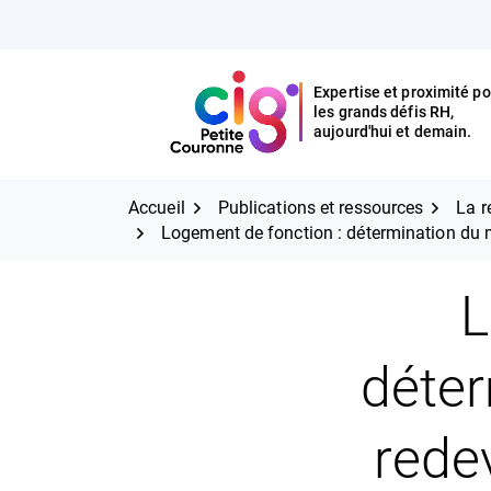
Aller
FERMER
au
contenu
Expertise et proximité po
les grands défis RH,
Expertise et proximité pour
CIG Petite Couronne
aujourd'hui et demain.
les grands défis RH,
CIG Petite Couronne
aujourd'hui et demain.
Accueil
Publications et ressources
La r
Logement de fonction : détermination d
L
déter
rede