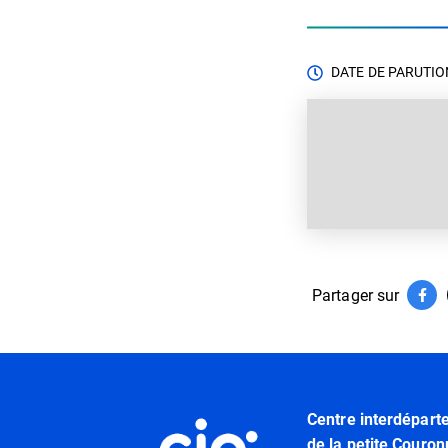
DATE DE PARUTION
Partager sur
Par
(ouv
Informations utiles
Centre interdépart
de la petite Couron