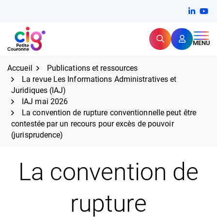
Aller
FERMER
Linkedi
(ouvert
You
(ou
au
contenu
Rechercher
CIG Petite Couronne
MENU
Expertise et proximité pour
les grands défis RH,
CIG Petite Couronne
aujourd'hui et demain.
Accueil
Publications et ressources
La revue Les Informations Administratives et
Juridiques (IAJ)
IAJ mai 2026
La convention de rupture conventionnelle peut être
contestée par un recours pour excès de pouvoir
(jurisprudence)
La convention de
rupture