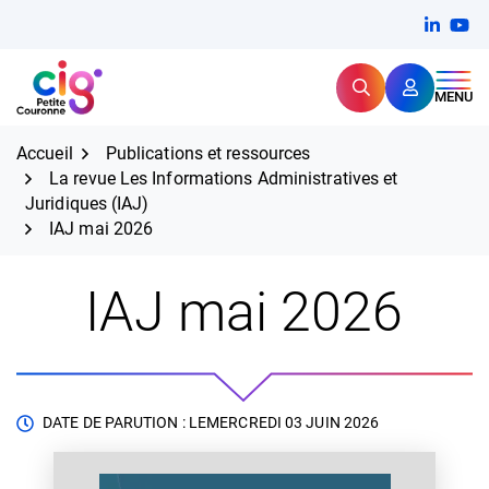
Aller
FERMER
Linkedi
(ouvert
You
(ou
au
contenu
Rechercher
CIG Petite Couronne
MENU
Expertise et proximité pour
les grands défis RH,
CIG Petite Couronne
aujourd'hui et demain.
Accueil
Publications et ressources
La revue Les Informations Administratives et
Juridiques (IAJ)
IAJ mai 2026
IAJ mai 2026
DATE DE PARUTION : LE
MERCREDI 03 JUIN 2026