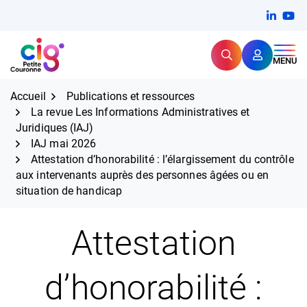
Aller
FERMER
Linkedi
(ouvert
You
(ou
au
contenu
Rechercher
CIG Petite Couronne
MENU
Expertise et proximité pour
les grands défis RH,
CIG Petite Couronne
aujourd'hui et demain.
Accueil
Publications et ressources
La revue Les Informations Administratives et
Juridiques (IAJ)
IAJ mai 2026
Attestation d’honorabilité : l’élargissement du contrôle
aux intervenants auprès des personnes âgées ou en
situation de handicap
Attestation
d’honorabilité :