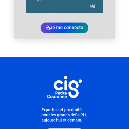
Je me connecte
Informations utiles
Expertise et proximité
pour les grands défis RH,
aujourd'hui et demain.