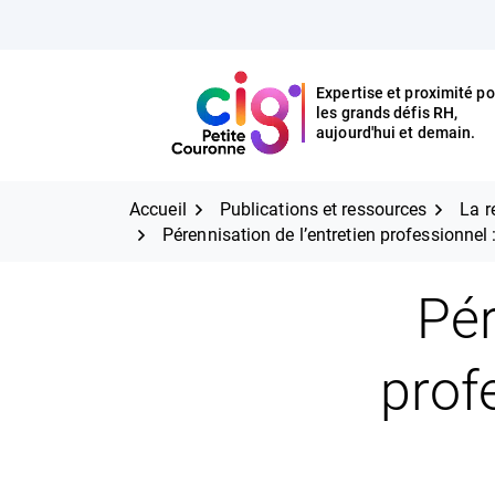
Aller
FERMER
au
contenu
Expertise et proximité po
les grands défis RH,
Expertise et proximité pour
CIG Petite Couronne
aujourd'hui et demain.
les grands défis RH,
CIG Petite Couronne
aujourd'hui et demain.
Accueil
Publications et ressources
La r
Pérennisation de l’entretien professionnel
Pér
prof