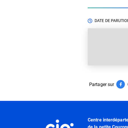
DATE DE PARUTION
Partager sur
Par
(ouv
Informations utiles
Centre interdépart
de la petite Couron