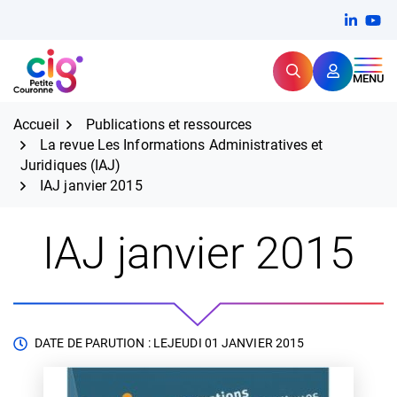
Aller
FERMER
Linkedi
(ouvert
You
(ou
au
contenu
Rechercher
CIG Petite Couronne
MENU
Expertise et proximité pour
les grands défis RH,
CIG Petite Couronne
aujourd'hui et demain.
Accueil
Publications et ressources
La revue Les Informations Administratives et
Juridiques (IAJ)
IAJ janvier 2015
IAJ janvier 2015
DATE DE PARUTION : LE
JEUDI 01 JANVIER 2015