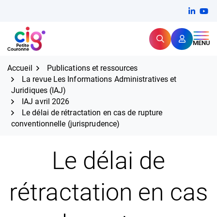
Aller
FERMER
Linkedi
(ouvert
You
(ou
au
contenu
Rechercher
CIG Petite Couronne
MENU
Expertise et proximité pour
les grands défis RH,
CIG Petite Couronne
aujourd'hui et demain.
Accueil
Publications et ressources
La revue Les Informations Administratives et
Juridiques (IAJ)
IAJ avril 2026
Le délai de rétractation en cas de rupture
conventionnelle (jurisprudence)
Le délai de
rétractation en cas