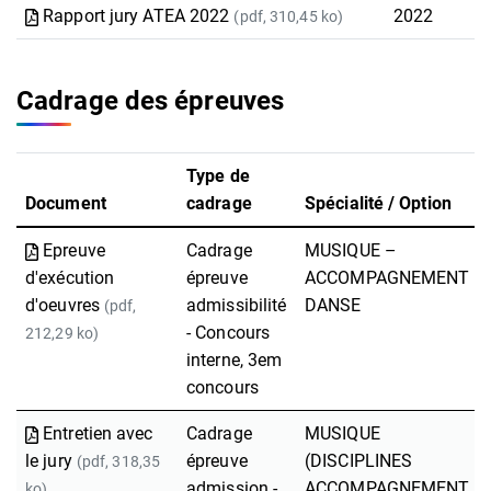
Rapport jury ATEA 2022
2022
(pdf, 310,45 ko)
Cadrage des épreuves
Type de
Document
cadrage
Spécialité / Option
Epreuve
Cadrage
MUSIQUE –
d'exécution
épreuve
ACCOMPAGNEMENT
d'oeuvres
admissibilité
DANSE
(pdf,
- Concours
212,29 ko)
interne, 3em
concours
Entretien avec
Cadrage
MUSIQUE
le jury
épreuve
(DISCIPLINES
(pdf, 318,35
admission -
ACCOMPAGNEMENT
ko)