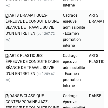
interne
ko)
ARTS DRAMATIQUES-
Cadrage
ARTS
ÉPREUVE DE CONDUITE D’UNE
épreuve
DRAMATI
SÉANCE DE TRAVAIL SUIVIE
admissibilité
D’UN ENTRETIEN
- Examen
(pdf, 267,72
promotion
ko)
interne
ARTS PLASTIQUES-
Cadrage
ARTS
ÉPREUVE DE CONDUITE D’UNE
épreuve
PLASTIQU
SÉANCE DE TRAVAIL SUIVIE
admissibilité
D’UN ENTRETIEN
- Examen
(pdf, 259,67
promotion
ko)
interne
DANSE/CLASSIQUE
Cadrage
DANSE
CONTEMPORAINE JAZZ-
épreuve
ÉPREUVE DE CONDUITE D’UNE
admissibilité