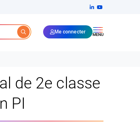
Linkedin
(ouverture dans un no
YouTube
(ouverture dans u
Me connecter
Rechercher
MENU
al de 2e classe
n PI