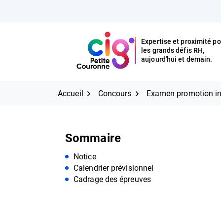
Aller
FERMER
au
contenu
Expertise et proximité po
les grands défis RH,
Expertise et proximité pour
CIG Petite Couronne
aujourd'hui et demain.
les grands défis RH,
CIG Petite Couronne
aujourd'hui et demain.
Accueil
Concours
Examen promotion in
Sommaire
Notice
Calendrier prévisionnel
Cadrage des épreuves