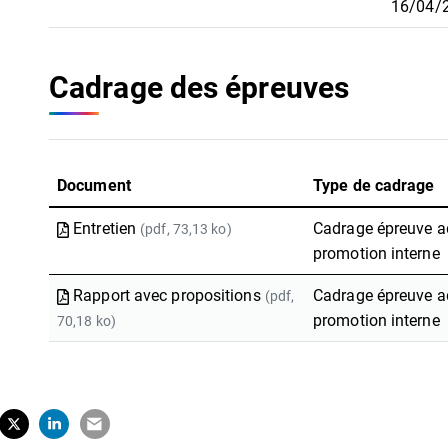
16/04/
Cadrage des épreuves
Document
Type de cadrage
Entretien
Cadrage épreuve a
(pdf, 73,13 ko)
promotion interne
Rapport avec propositions
Cadrage épreuve ad
(pdf,
promotion interne
70,18 ko)
tager sur Facebook
erture dans un nouvel onglet)
Partager sur X (Twitter)
(ouverture dans un nouvel onglet)
Partager sur LinkedIn
(ouverture dans un nouvel onglet)
Partager par e-mail
(ouverture dans un nouvel onglet)