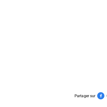
Partager sur
Par
(ouv