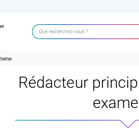
ur
Rechercher
terne
Rédacteur princip
exame