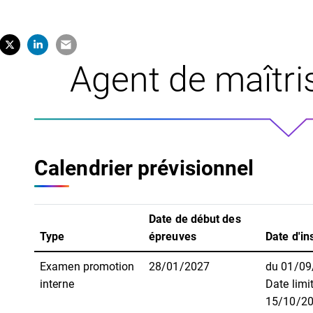
tager sur Facebook
erture dans un nouvel onglet)
Partager sur X (Twitter)
(ouverture dans un nouvel onglet)
Partager sur LinkedIn
(ouverture dans un nouvel onglet)
Partager par e-mail
(ouverture dans un nouvel onglet)
Agent de maîtr
Calendrier prévisionnel
Date de début des
Type
épreuves
Date d'in
Examen promotion
28/01/2027
du 01/09
interne
Date limi
15/10/2