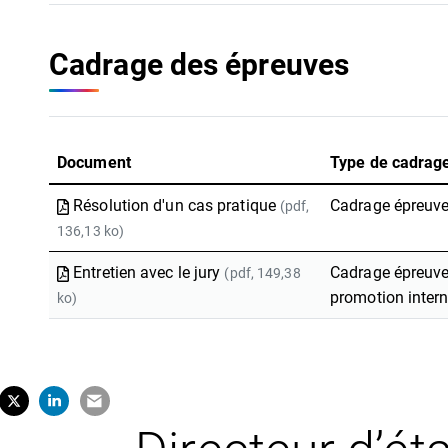
Cadrage des épreuves
Document
Type de cadrag
Résolution d'un cas pratique
Cadrage épreuve 
(pdf,
136,13 ko)
Entretien avec le jury
Cadrage épreuv
(pdf, 149,38
promotion inter
ko)
tager sur Facebook
erture dans un nouvel onglet)
Partager sur X (Twitter)
(ouverture dans un nouvel onglet)
Partager sur LinkedIn
(ouverture dans un nouvel onglet)
Partager par e-mail
(ouverture dans un nouvel onglet)