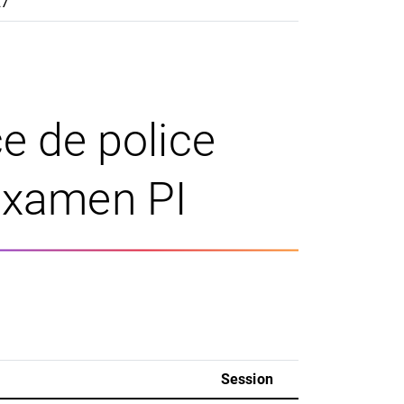
27
e de police
examen PI
Session