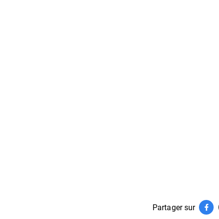
Partager sur
Par
(ouv