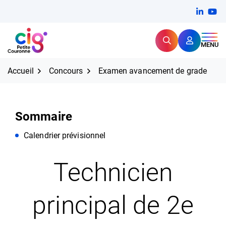
Aller
FERMER
Linkedi
(ouvert
You
(ou
au
contenu
Rechercher
CIG Petite Couronne
MENU
Expertise et proximité pour
les grands défis RH,
CIG Petite Couronne
aujourd'hui et demain.
Accueil
Concours
Examen avancement de grade
Sommaire
Calendrier prévisionnel
Technicien
principal de 2e