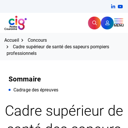
Aller
FERMER
Linkedi
(ouvert
You
(ou
au
contenu
Rechercher
CIG Petite Couronne
MENU
Expertise et proximité pour
les grands défis RH,
CIG Petite Couronne
aujourd'hui et demain.
Accueil
Concours
Cadre supérieur de santé des sapeurs pompiers
professionnels
Sommaire
Cadrage des épreuves
Cadre supérieur de