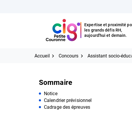
Aller
FERMER
au
contenu
Expertise et proximité po
les grands défis RH,
Expertise et proximité pour
CIG Petite Couronne
aujourd'hui et demain.
les grands défis RH,
CIG Petite Couronne
aujourd'hui et demain.
Accueil
Concours
Assistant socio-éduca
Sommaire
Notice
Calendrier prévisionnel
Cadrage des épreuves