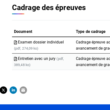
Cadrage des épreuves
Document
Type de cadrage
Examen dossier individuel
Cadrage épreuve ad
avancement de gra
(pdf, 274,09 ko)
Entretien avec un jury
Cadrage épreuve a
(pdf,
avancement de gra
389,48 ko)
tager sur Facebook
erture dans un nouvel onglet)
Partager sur X (Twitter)
(ouverture dans un nouvel onglet)
Partager sur LinkedIn
(ouverture dans un nouvel onglet)
Partager par e-mail
(ouverture dans un nouvel onglet)