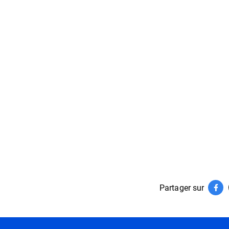
Partager sur
Par
(ouv