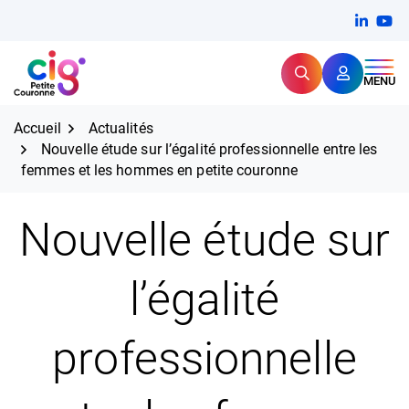
Aller
FERMER
Linkedi
(ouvert
You
(ou
au
contenu
Rechercher
CIG Petite Couronne
MENU
Expertise et proximité pour
les grands défis RH,
CIG Petite Couronne
aujourd'hui et demain.
Accueil
Actualités
Nouvelle étude sur l’égalité professionnelle entre les
femmes et les hommes en petite couronne
Nouvelle étude sur
l’égalité
professionnelle