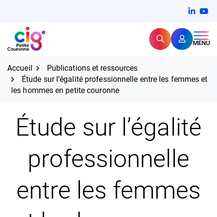
Aller
FERMER
Linkedi
(ouvert
You
(ou
au
contenu
Rechercher
CIG Petite Couronne
MENU
Expertise et proximité pour
les grands défis RH,
CIG Petite Couronne
aujourd'hui et demain.
Accueil
Publications et ressources
Étude sur l’égalité professionnelle entre les femmes et
les hommes en petite couronne
Étude sur l’égalité
professionnelle
entre les femmes