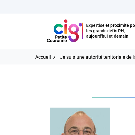
Aller
FERMER
au
contenu
Expertise et proximité po
les grands défis RH,
Expertise et proximité pour
CIG Petite Couronne
aujourd'hui et demain.
les grands défis RH,
CIG Petite Couronne
aujourd'hui et demain.
Accueil
Je suis une autorité territoriale de 