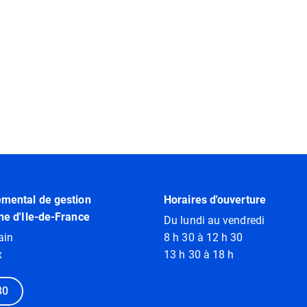
emental de gestion
Horaires d'ouverture
ne d'Ile-de-France
Du lundi au vendredi
ain
8 h 30 à 12 h 30
x
13 h 30 à 18 h
80