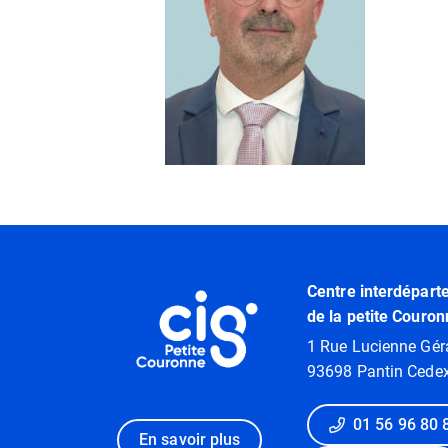
Informations utiles
Centre interdépart
de la petite Couron
1 Rue Lucienne Gér
93698 Pantin Cede
01 56 96 80 
En savoir plus