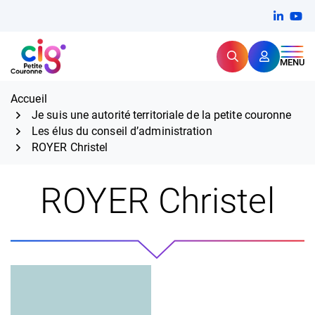
Aller
FERMER
Linkedi
(ouvert
You
(ou
au
contenu
Rechercher
CIG Petite Couronne
MENU
Expertise et proximité pour
les grands défis RH,
CIG Petite Couronne
aujourd'hui et demain.
Accueil
Je suis une autorité territoriale de la petite couronne
Les élus du conseil d’administration
ROYER Christel
ROYER Christel